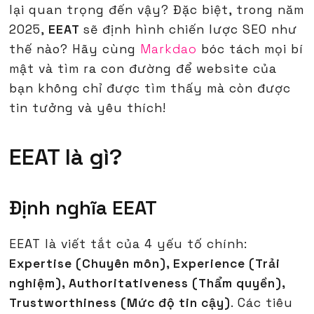
lại quan trọng đến vậy? Đặc biệt, trong năm
2025,
EEAT
sẽ định hình chiến lược SEO như
thế nào? Hãy cùng
Markdao
bóc tách mọi bí
mật và tìm ra con đường để website của
bạn không chỉ được tìm thấy mà còn được
tin tưởng và yêu thích!
EEAT là gì?
Định nghĩa EEAT
EEAT là viết tắt của 4 yếu tố chính:
Expertise (Chuyên môn), Experience (Trải
nghiệm), Authoritativeness (Thẩm quyền),
Trustworthiness (Mức độ tin cậy)
. Các tiêu