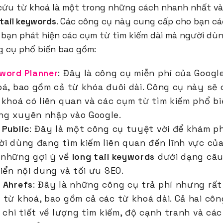
cứu từ khoá là một trong những cách nhanh nhất và
 tail keywords
. Các công cụ này cung cấp cho bạn cá
p bạn phát hiện các cụm từ tìm kiếm dài mà người d
g cụ phổ biến bao gồm:
word Planner
: Đây là công cụ miễn phí của Googl
oá, bao gồm cả từ khóa đuôi dài. Công cụ này sẽ
 khoá có liên quan và các cụm từ tìm kiếm phổ b
g xuyên nhập vào Google.
 Public
: Đây là một công cụ tuyệt vời để khám 
ời dùng đang tìm kiếm liên quan đến lĩnh vực của
 những gợi ý về
long tail keywords
dưới dạng câu 
iển nội dung và tối ưu SEO.
 Ahrefs
: Đây là những công cụ trả phí nhưng rấ
 từ khoá, bao gồm cả các từ khoá dài. Cả hai cô
 chi tiết về lượng tìm kiếm, độ cạnh tranh và các