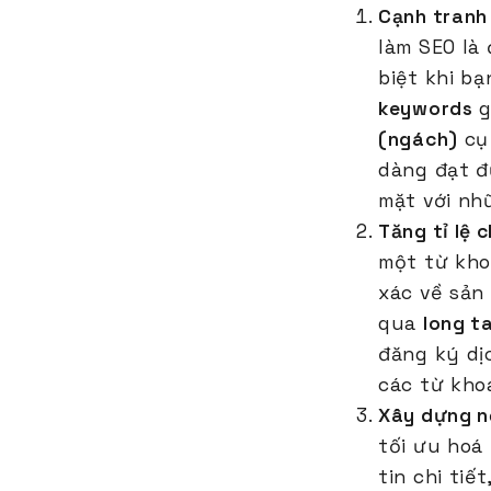
Cạnh tranh
làm SEO là
biệt khi b
keywords
g
(ngách)
cụ 
dàng đạt đ
mặt với nh
Tăng tỉ lệ 
một từ kho
xác về sản
qua
long t
đăng ký dị
các từ kho
Xây dựng n
tối ưu hoá
tin chi tiế