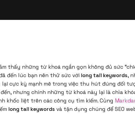
cảm thấy những từ khoá ngắn gọn không đủ sức “chiế
 đã đến lúc bạn nên thử sức với
long tail keywords
, 
g lại cực kỳ mạnh mẽ trong việc thu hút đúng đối tư
 đến, nhưng chính những từ khoá này lại là chìa khó
h khốc liệt trên các công cụ tìm kiếm. Cùng
Markda
iếm
long tail keywords
và tận dụng chúng để SEO web