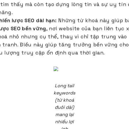
tìm thấy mà còn tạo dựng lòng tin và sự uy tín 
năng.
iến lược SEO dài hạn:
Những từ khoá này giúp b
lược SEO bền vững
, nơi website của bạn liên tục
hoá nhỏ nhưng cụ thể, thay vì chỉ tập trung vào
h tranh. Điều này giúp tăng trưởng bền vững cho
u lượng truy cập ổn định qua thời gian.
Long tail
keywords
(từ khoá
đuôi dài)
mang lại
nhiều lợi
ích