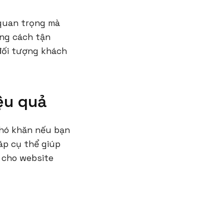
quan trọng mà
ằng cách tận
đối tượng khách
ệu quả
khó khăn nếu bạn
áp cụ thể giúp
 cho website