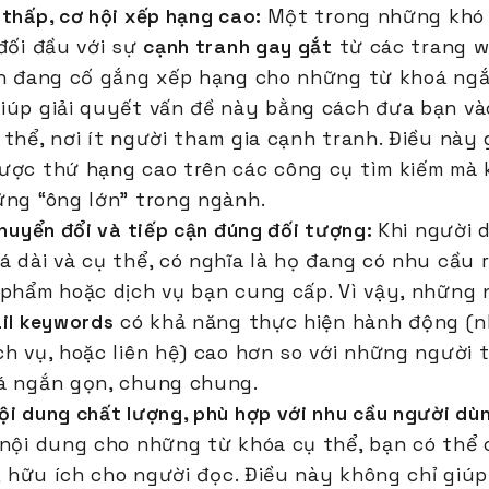
 thấp, cơ hội xếp hạng cao:
Một trong những khó 
 đối đầu với sự
cạnh tranh gay gắt
từ các trang w
ạn đang cố gắng xếp hạng cho những từ khoá ng
iúp giải quyết vấn đề này bằng cách đưa bạn v
thể, nơi ít người tham gia cạnh tranh. Điều này
ược thứ hạng cao trên các công cụ tìm kiếm mà 
ững “ông lớn” trong ngành.
chuyển đổi và tiếp cận đúng đối tượng:
Khi người 
á dài và cụ thể, có nghĩa là họ đang có nhu cầu 
 phẩm hoặc dịch vụ bạn cung cấp. Vì vậy, những 
ail keywords
có khả năng thực hiện hành động (
ch vụ, hoặc liên hệ) cao hơn so với những người 
á ngắn gọn, chung chung.
ội dung chất lượng, phù hợp với nhu cầu người dù
 nội dung cho những từ khóa cụ thể, bạn có thể
t, hữu ích cho người đọc. Điều này không chỉ giú