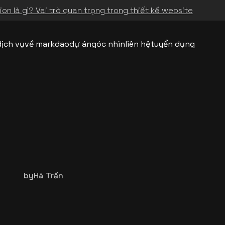
on là gì? Vai trò quan trọng trong thiết kế website
dịch vụ
về markdao
dự án
góc nhìn
liên hệ
tuyển dụng
by
Hà Trần