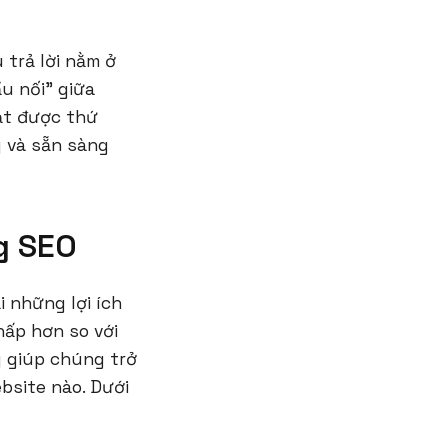
 trả lời nằm ở
u nối" giữa
ạt được thứ
g và sẵn sàng
g SEO
i những lợi ích
hấp hơn so với
g giúp chúng trở
bsite nào. Dưới