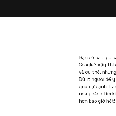
Bạn có bao giờ 
Google? Vậy thì
và cụ thể, nhưn
Dù ít người để ý
qua sự cạnh tran
ngay cách tìm k
hơn bao giờ hết!