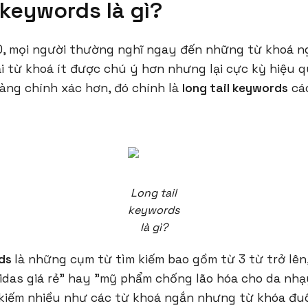
 keywords là gì?
O, mọi người thường nghĩ ngay đến những từ khoá n
ại từ khoá ít được chú ý hơn nhưng lại cực kỳ hiệu q
àng chính xác hơn, đó chính là
long tail keywords
các
Long tail
keywords
là gì?
rds
là những cụm từ tìm kiếm bao gồm từ 3 từ trở lên,
idas giá rẻ" hay "mỹ phẩm chống lão hóa cho da nhạ
iếm nhiều như các từ khoá ngắn nhưng từ khóa đuôi 