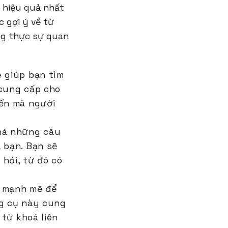
 hiệu quả nhất
c gợi ý về từ
ùng thực sự quan
e giúp bạn tìm
 cung cấp cho
iến mà người
phá những câu
 bạn. Bạn sẽ
hỏi, từ đó có
t mạnh mẽ để
ng cụ này cung
 từ khoá liên