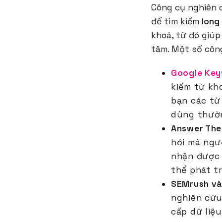
Công cụ nghiên 
để tìm kiếm
long
khoá, từ đó giú
tâm. Một số côn
Google Key
kiếm từ kh
bạn các từ
dùng thườn
Answer The
hỏi mà ngư
nhận được
thể phát tr
SEMrush và
nghiên cứu
cấp dữ liệu