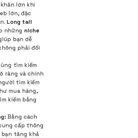
khăn lớn khi
eb lớn, đặc
ắn.
Long tail
ào những
niche
 giúp bạn dễ
không phải đối
dùng tìm kiếm
rõ ràng và chính
người tìm kiếm
như mua hàng,
tìm kiếm bằng
ng:
Bằng cách
 cung cấp thông
p bạn tăng khả