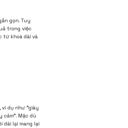
gắn gọn. Tuy
uả trong việc
 từ khoá dài và
 ví dụ như "giày
y cảm". Mặc dù
dài lại mang lại