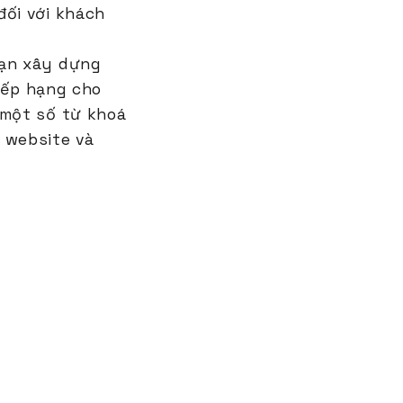
đối với khách
ạn xây dựng
 xếp hạng cho
 một số từ khoá
 website và