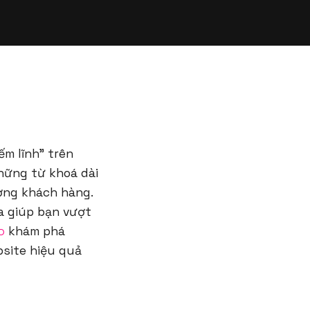
m lĩnh” trên
những từ khoá dài
ợng khách hàng.
a giúp bạn vượt
o
khám phá
site hiệu quả