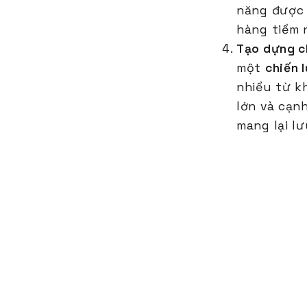
năng được 
hàng tiềm 
Tạo dựng ch
một
chiến 
nhiều từ k
lớn và cạn
mang lại lư