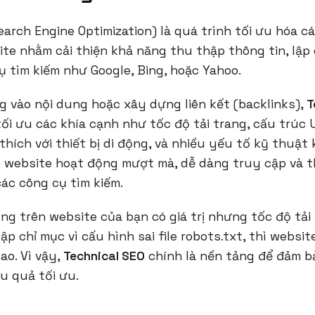
arch Engine Optimization) là quá trình tối ưu hóa c
te nhằm cải thiện khả năng thu thập thông tin, lập 
 tìm kiếm như Google, Bing, hoặc Yahoo.
g vào nội dung hoặc xây dựng liên kết (backlinks),
T
ối ưu các khía cạnh như tốc độ tải trang, cấu trúc 
hích với thiết bị di động, và nhiều yếu tố kỹ thuật 
o website hoạt động mượt mà, dễ dàng truy cập và th
ác công cụ tìm kiếm.
ung trên website của bạn có giá trị nhưng tốc độ tải
ập chỉ mục vì cấu hình sai file robots.txt, thì websit
ao. Vì vậy,
Technical SEO
chính là nền tảng để đảm b
u quả tối ưu.