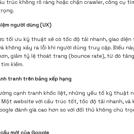
cấu trúc không rõ ràng hoặc chặn crawler, công cụ tì
trọng.
ghiệm người dùng (UX)
 tối ưu kỹ thuật sẽ có tốc độ tải nhanh, giao diện 
 và không xảy ra lỗi khi người dùng truy cập. Điều nà
ơn, giảm tỷ lệ thoát trang (bounce rate), từ đó tăng
tìm kiếm.
nh tranh trên bảng xếp hạng
ường cạnh tranh khốc liệt, những yếu tố kỹ thuật n
. Một website với cấu trúc tốt, tốc độ tải nhanh, và 
oogle đánh giá cao hơn so với đối thủ không chú tr
 cầu mới của Google