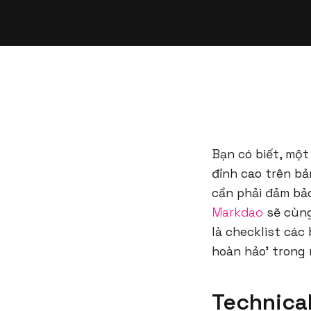
Bạn có biết, mộ
đỉnh cao trên b
cần phải đảm bảo
Markdao
sẽ cùn
là checklist các
hoàn hảo' trong 
Technical