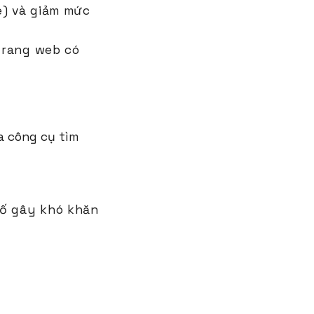
e) và giảm mức
 trang web có
a công cụ tìm
tố gây khó khăn