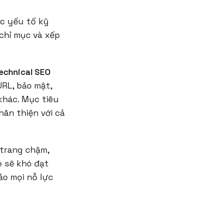
ác yếu tố kỹ
chỉ mục và xếp
echnical SEO
URL, bảo mật,
khác. Mục tiêu
ân thiện với cả
 trang chậm,
e sẽ khó đạt
ảo mọi nỗ lực