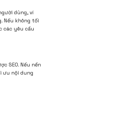
gười dùng, ví
g. Nếu không tối
c các yêu cầu
ược SEO. Nếu nền
i ưu nội dung