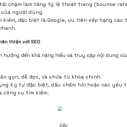
tải chậm làm tăng tỷ lệ thoát trang (bounce rat
g của người dùng.
m kiếm, đặc biệt là Google, ưu tiên xếp hạng các
 nhanh.
hân thiện với SEO
h hưởng đến khả năng hiểu và truy cập nội dung củ
ắn gọn, dễ đọc, và chứa từ khóa chính.
ụng ký tự đặc biệt, dấu chấm hỏi hoặc các yếu 
a công cụ tìm kiếm.
Cấu