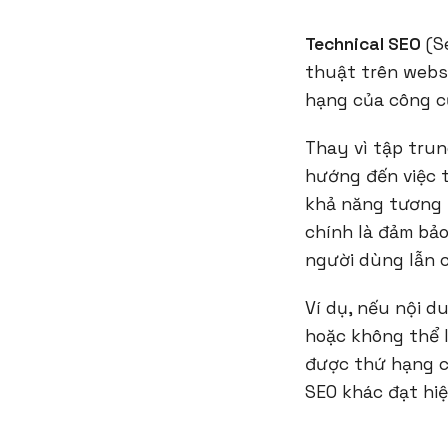
Technical SEO
(Se
thuật trên websi
hạng của công cụ
Thay vì tập trun
hướng đến việc t
khả năng tương t
chính là đảm bả
người dùng lẫn c
Ví dụ, nếu nội d
hoặc không thể l
được thứ hạng c
SEO khác đạt hiệ