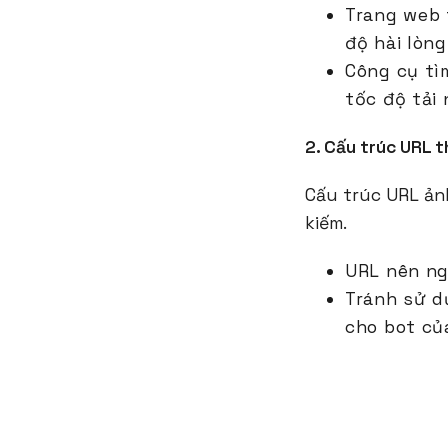
Trang web 
độ hài lòn
Công cụ tì
tốc độ tải
2. Cấu trúc URL t
Cấu trúc URL ản
kiếm.
URL nên ng
Tránh sử d
cho bot củ