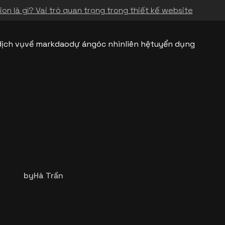
on là gì? Vai trò quan trọng trong thiết kế website
dịch vụ
về markdao
dự án
góc nhìn
liên hệ
tuyển dụng
by
Hà Trần