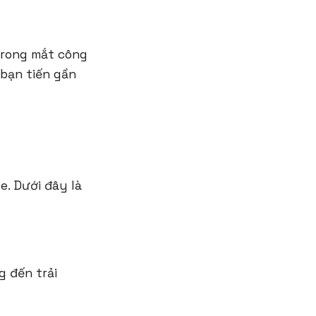
trong mắt công
 bạn tiến gần
. Dưới đây là
g đến trải