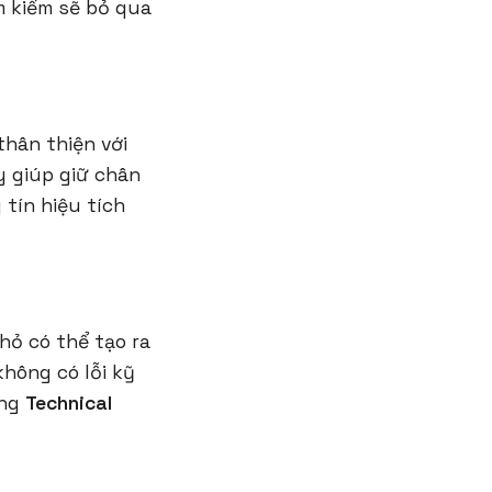
m kiếm sẽ bỏ qua
thân thiện với
y giúp giữ chân
 tín hiệu tích
hỏ có thể tạo ra
không có lỗi kỹ
ọng
Technical