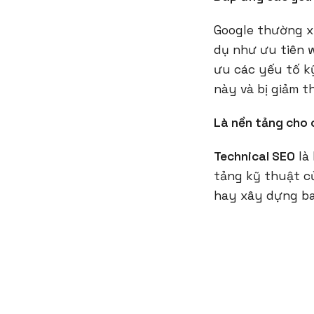
Google thường x
dụ như ưu tiên w
ưu các yếu tố k
này và bị giảm t
Là nền tảng cho 
Technical SEO
là 
tảng kỹ thuật c
hay xây dựng ba