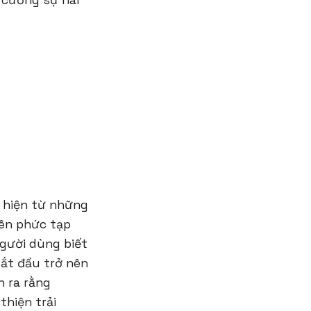
 cường sự hài
 hiện từ những
nên phức tạp
gười dùng biết
bắt đầu trở nên
n ra rằng
thiện trải