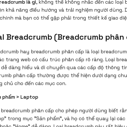
readcrumb là gì
, không thể không nhắc đến các loại
iện khả năng điều hướng và trải nghiệm người dùng. 
chính mà bạn có thể gặp phải trong thiết kế giao di
cal Breadcrumb (Breadcrumb phân 
eadcrumb hay breadcrumb phân cấp là loại breadcrum
ác trang web có cấu trúc phân cấp rõ ràng. Loại br
 dễ dàng hiểu và di chuyển qua các cấp độ thông tin
rumb phân cấp thường được thể hiện dưới dạng chuỗ
ang chủ cho đến các mục con.
n phẩm > Laptop
n, breadcrumb phân cấp cho phép người dùng biết rằ
p" trong mục "Sản phẩm", và họ có thể quay lại các
hoặc "Home" dễ dàng. Loại breadcrumb này rất hiệu 