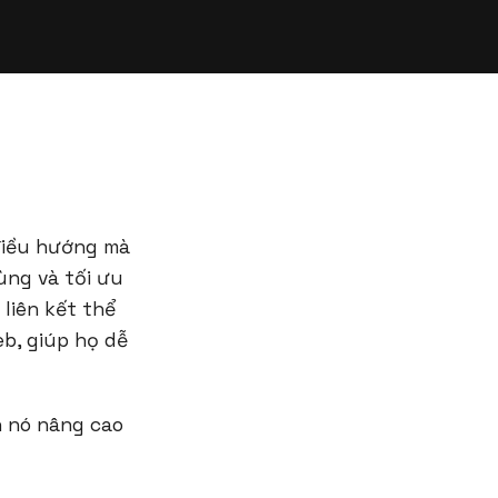
 điều hướng mà
ùng và tối ưu
 liên kết thể
b, giúp họ dễ
h nó nâng cao