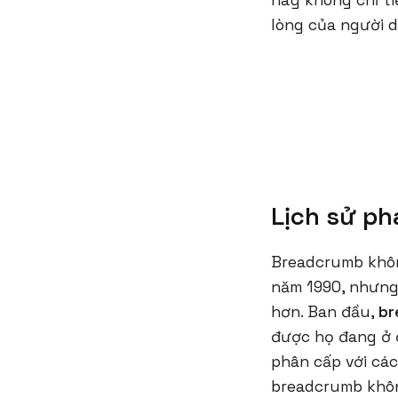
này không chỉ ti
lòng của người 
Lịch sử ph
Breadcrumb khôn
năm 1990, nhưng 
hơn. Ban đầu,
br
được họ đang ở đ
phân cấp với các
breadcrumb khôn