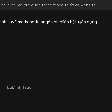
on là gì? Vai trò quan trọng trong thiết kế website
dịch vụ
về markdao
dự án
góc nhìn
liên hệ
tuyển dụng
by
Minh Trúc