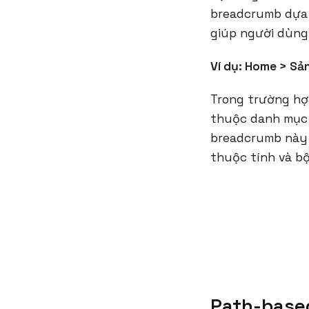
breadcrumb dựa 
giúp người dùng
Ví dụ: Home > Sản
Trong trường hợ
thuộc danh mục "
breadcrumb này 
thuộc tính và bộ
Path-base