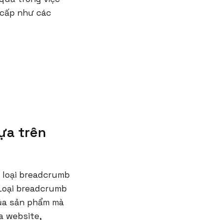
 cấp như các
ựa trên
 loại breadcrumb
Loại breadcrumb
của sản phẩm mà
a website,