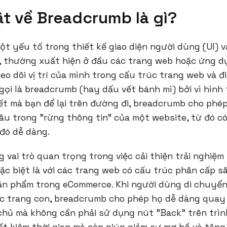
ật về Breadcrumb là gì?
t yếu tố trong thiết kế giao diện người dùng (UI) v
, thường xuất hiện ở đầu các trang web hoặc ứng d
o dõi vị trí của mình trong cấu trúc trang web và 
gọi là breadcrumb (hay dấu vết bánh mì) bởi vì hình
ết mà bạn để lại trên đường đi, breadcrumb cho phé
âu trong "rừng thông tin" của một website, từ đó có
đó dễ dàng.
vai trò quan trọng trong việc cải thiện trải nghiệm
ặc biệt là với các trang web có cấu trúc phân cấp s
ản phẩm trong eCommerce. Khi người dùng di chuyể
c trang con, breadcrumb cho phép họ dễ dàng quay l
chủ mà không cần phải sử dụng nút "Back" trên trìn