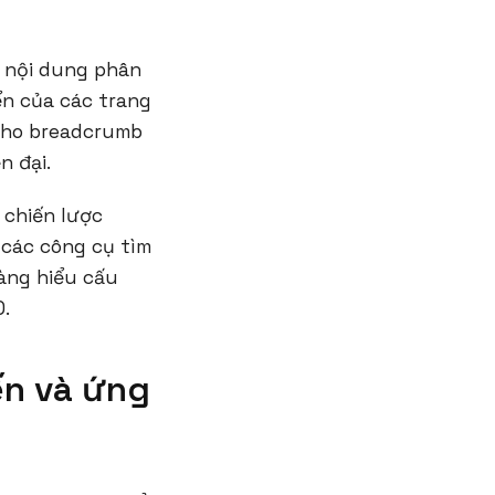
 nội dung phân
iển của các trang
 cho breadcrumb
n đại.
 chiến lược
 các công cụ tìm
àng hiểu cấu
O.
ến và ứng