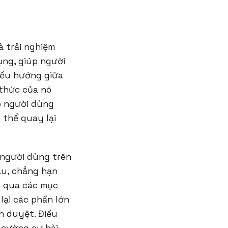
à trải nghiệm
ụng, giúp người
điều hướng giữa
 thức của nó
p người dùng
 thể quay lại
 người dùng trên
âu, chẳng hạn
n qua các mục
ại các phần lớn
h duyệt. Điều