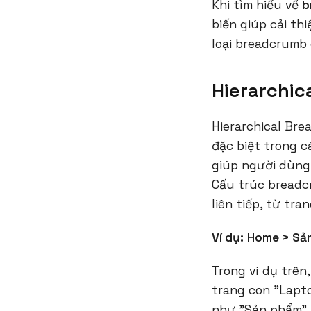
Khi tìm hiểu về
b
biến giúp cải th
loại breadcrumb 
Hierarchi
Hierarchical Br
đặc biệt trong c
giúp người dùng
Cấu trúc breadc
liên tiếp, từ tr
Ví dụ:
Home > Sả
Trong ví dụ trê
trang con "Lapto
như "Sản phẩm" 