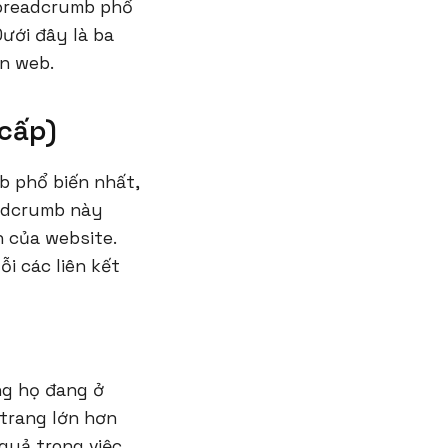
 breadcrumb phổ
Dưới đây là ba
ện web.
cấp)
b phổ biến nhất,
eadcrumb này
 của website.
i các liên kết
ng họ đang ở
 trang lớn hơn
quả trong việc