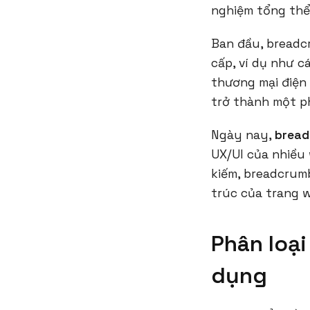
nghiệm tổng thể
Ban đầu, breadc
cấp, ví dụ như c
thương mại điện
trở thành một ph
Ngày nay,
bread
UX/UI của nhiều 
kiếm, breadcrum
trúc của trang w
Phân loại
dụng