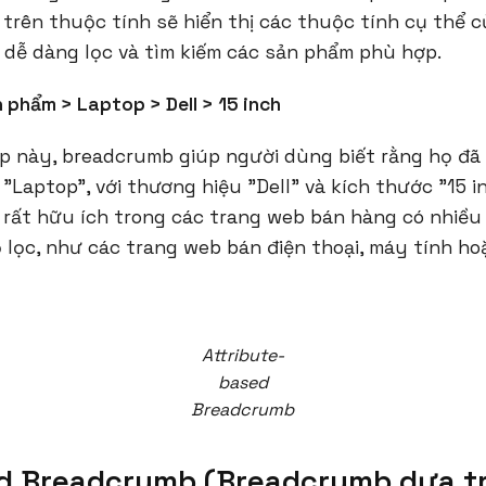
trên thuộc tính sẽ hiển thị các thuộc tính cụ thể 
 dễ dàng lọc và tìm kiếm các sản phẩm phù hợp.
 phẩm > Laptop > Dell > 15 inch
p này, breadcrumb giúp người dùng biết rằng họ đ
Laptop", với thương hiệu "Dell" và kích thước "15 in
rất hữu ích trong các trang web bán hàng có nhiều 
 lọc, như các trang web bán điện thoại, máy tính ho
Attribute-
based
Breadcrumb
d Breadcrumb (Breadcrumb dựa t