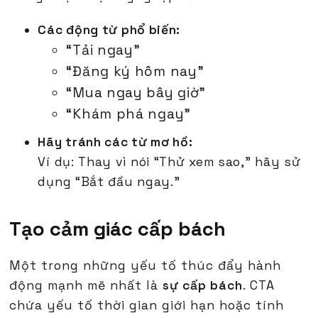
Các động từ phổ biến:
“Tải ngay”
“Đăng ký hôm nay”
“Mua ngay bây giờ”
“Khám phá ngay”
Hãy tránh các từ mơ hồ:
Ví dụ: Thay vì nói “Thử xem sao,” hãy sử
dụng “Bắt đầu ngay.”
Tạo cảm giác cấp bách
Một trong những yếu tố thúc đẩy hành
động mạnh mẽ nhất là
sự cấp bách
. CTA
chứa yếu tố thời gian giới hạn hoặc tính