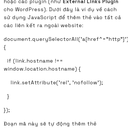
hoặc các plugin (như
External Links Plugin
cho WordPress). Dưới đây là ví dụ về cách
sử dụng JavaScript để thêm thẻ vào tất cả
các liên kết ra ngoài website:
document.querySelectorAll('a[href^="http"]')
{
if (link.hostname !==
window.location.hostname) {
link.setAttribute('rel', 'nofollow');
}
});
Đoạn mã này sẽ tự động thêm thẻ