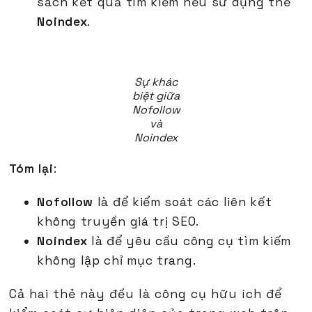
sách kết quả tìm kiếm nếu sử dụng thẻ
Noindex
.
Sự khác
biệt giữa
Nofollow
và
Noindex
Tóm lại
:
Nofollow
là để kiểm soát các liên kết
không truyền giá trị SEO.
Noindex
là để yêu cầu công cụ tìm kiếm
không lập chỉ mục trang.
Cả hai thẻ này đều là công cụ hữu ích để