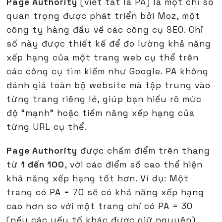
Page Authority
(viết tắt là PA) là một chỉ số
quan trọng được phát triển bởi Moz, một
công ty hàng đầu về các công cụ SEO. Chỉ
số này được thiết kế để đo lường khả năng
xếp hạng của một trang web cụ thể trên
các công cụ tìm kiếm như Google. PA không
đánh giá toàn bộ website mà tập trung vào
từng trang riêng lẻ, giúp bạn hiểu rõ mức
độ “mạnh” hoặc tiềm năng xếp hạng của
từng URL cụ thể.
Page Authority
được chấm điểm trên thang
từ
1 đến 100
, với các điểm số cao thể hiện
khả năng xếp hạng tốt hơn. Ví dụ: Một
trang có PA = 70 sẽ có khả năng xếp hạng
cao hơn so với một trang chỉ có PA = 30
(nếu các yếu tố khác được giữ nguyên).