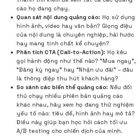
cáo họ đang chạy.
Quan sát nội dung quảng cáo:
Họ sử dụng
hình ảnh, video hay văn bản? Giọng điệu
của nội dung là chuyên nghiệp, hài hước
hay mang tính chất kể chuyện?
Phân tích CTA (Call-to-Action):
Họ kêu
gọi hành động như thế nào? “Mua ngay”,
“Đăng ký ngay” hay “Nhận ưu đãi” – đâu
là thông điệp thu hút khách hàng?
So sánh các biến thể quảng cáo:
Nếu đối
thủ chạy nhiều phiên bản quảng cáo
khác nhau, hãy xem họ đang thử nghiệm
yếu tố nào: tiêu đề, hình ảnh hay mô tả?
Điều này giúp bạn học hỏi cách tối ưu
A/B testing cho chiến dịch của mình.