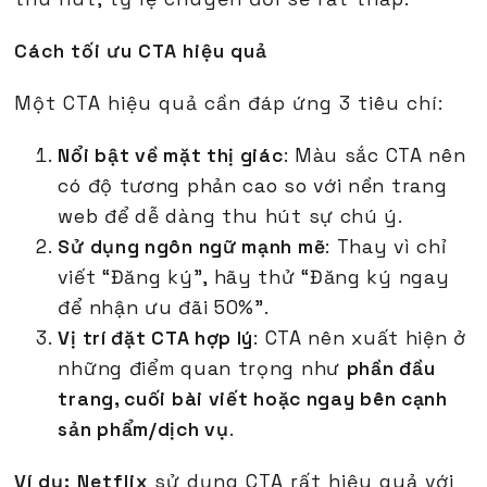
Cách tối ưu CTA hiệu quả
Một CTA hiệu quả cần đáp ứng 3 tiêu chí:
Nổi bật về mặt thị giác
: Màu sắc CTA nên
có độ tương phản cao so với nền trang
web để dễ dàng thu hút sự chú ý.
Sử dụng ngôn ngữ mạnh mẽ
: Thay vì chỉ
viết “Đăng ký”, hãy thử “Đăng ký ngay
để nhận ưu đãi 50%”.
Vị trí đặt CTA hợp lý
: CTA nên xuất hiện ở
những điểm quan trọng như
phần đầu
trang, cuối bài viết hoặc ngay bên cạnh
sản phẩm/dịch vụ
.
Ví dụ:
Netflix
sử dụng CTA rất hiệu quả với