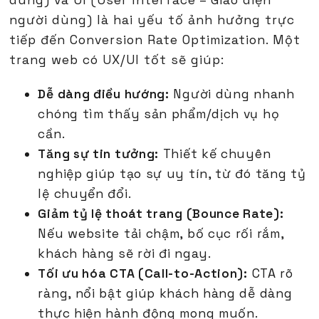
dùng) và UI (User Interface – Giao diện
người dùng) là hai yếu tố ảnh hưởng trực
tiếp đến Conversion Rate Optimization. Một
trang web có UX/UI tốt sẽ giúp:
Dễ dàng điều hướng:
Người dùng nhanh
chóng tìm thấy sản phẩm/dịch vụ họ
cần.
Tăng sự tin tưởng:
Thiết kế chuyên
nghiệp giúp tạo sự uy tín, từ đó tăng tỷ
lệ chuyển đổi.
Giảm tỷ lệ thoát trang (Bounce Rate):
Nếu website tải chậm, bố cục rối rắm,
khách hàng sẽ rời đi ngay.
Tối ưu hóa CTA (Call-to-Action):
CTA rõ
ràng, nổi bật giúp khách hàng dễ dàng
thực hiện hành động mong muốn.