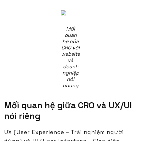
Mối
quan
hệ của
CRO với
website
và
doanh
nghiệp
nói
chung
Mối quan hệ giữa CRO và UX/UI
nói riêng
UX (User Experience – Trải nghiệm người