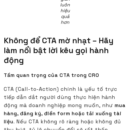
luôn
hiệu
quả
hơn
Không để CTA mờ nhạt – Hãy
làm nổi bật lời kêu gọi hành
động
Tầm quan trọng của CTA trong CRO
CTA (Call-to-Action) chính là yếu tố trực
tiếp dẫn dắt người dùng thực hiện hành
động mà doanh nghiệp mong muốn, như
mua
hàng, đăng ký, điền form hoặc tải xuống tài
liệu
. Nếu CTA không rõ ràng hoặc không đủ
thu hút, tỷ lệ chuyển đổi sẽ rất thấp.