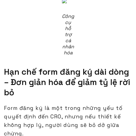
Công
cụ
hỗ
trợ
cá
nhân
hóa
Hạn chế form đăng ký dài dòng
– Đơn giản hóa để giảm tỷ lệ rời
bỏ
Form đăng ký là một trong những yếu tố
quyết định đến CRO, nhưng nếu thiết kế
không hợp lý, người dùng sẽ bỏ dở giữa
chừng.