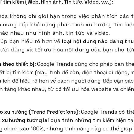
 tìm kiếm (Web, Hình ảnh, Tin tức, Video, v.v.):
ds không chỉ giới hạn trong việc phân tích các t
 cung cấp khả năng phân tích xu hướng tìm kiếm
hác nhau như hình ảnh, tin tức và video.
iúp bạn hiểu rõ hơn về
loại nội dung nào đang th
ười dùng và tối ưu hóa nội dung của bạn cho từ
 theo thiết bị:
Google Trends cũng cho phép bạn the
ết bị tìm kiếm (máy tính để bàn, điện thoại di động, 
 ích để hiểu rõ hơn về cách người dùng tiếp cận cá
n tảng khác nhau, từ đó tối ưu hóa website và chiế
o xu hướng (Trend Predictions):
Google Trends có th
ề
xu hướng tương lai
dựa trên những tìm kiếm hiện tạ
ng chính xác 100%, nhưng tính năng này có thể giúp