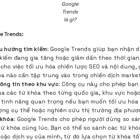
Google
Trends
là gì?
e Trends:
xu hướng tìm kiếm
: Google Trends giúp bạn nhận 
kiếm đang gia tăng hoặc giảm dần theo thời gian
 cho việc tối ưu hóa chiến lược SEO và nội dung,
óa nào cần tập trung vào trong chiến dịch market
hông tin theo khu vực
: Công cụ này cho phép bạn
ủa các từ khóa theo từng quốc gia, khu vực hoặ
 tính năng quan trọng nếu bạn muốn tối ưu hóa
ợng cụ thể hoặc nghiên cứu thị trường địa phươ
 khóa
: Google Trends cho phép người dùng so sá
từ khóa cùng lúc. Bạn có thể so sánh các từ khó
oặc dịch vụ của mình, từ đó lựa chọn từ khóa tố