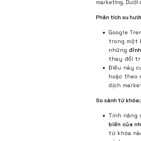
marketing. Dưới 
Phân tích xu hướ
Google Tre
trong một 
những
đỉn
thay đổi t
Điều này c
hoặc theo 
dịch marke
So sánh từ khóa:
Tính năng 
biến của nh
từ khóa nà