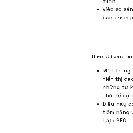
mình.
Việc so sá
bạn khám p
Theo dõi các tìm 
Một trong 
hiển thị cá
những từ k
chủ đề cụ 
Điều này c
tiềm năng 
lược SEO.