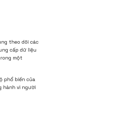
ùng theo dõi các
ung cấp dữ liệu
trong một
ộ phổ biến của
g hành vi người