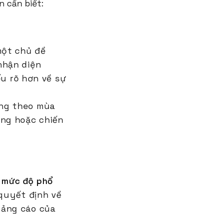
n cần biết:
một chủ đề
nhận diện
ểu rõ hơn về sự
ớng theo mùa
ung hoặc chiến
 mức độ phổ
 quyết định về
uảng cáo của