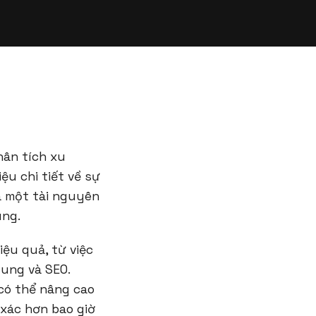
hân tích xu
ệu chi tiết về sự
à một tài nguyên
ung.
ệu quả, từ việc
dung và SEO.
có thể nâng cao
 xác hơn bao giờ