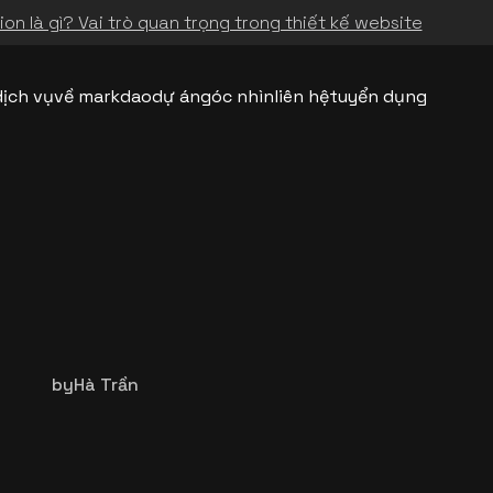
on là gì? Vai trò quan trọng trong thiết kế website
dịch vụ
về markdao
dự án
góc nhìn
liên hệ
tuyển dụng
by
Hà Trần