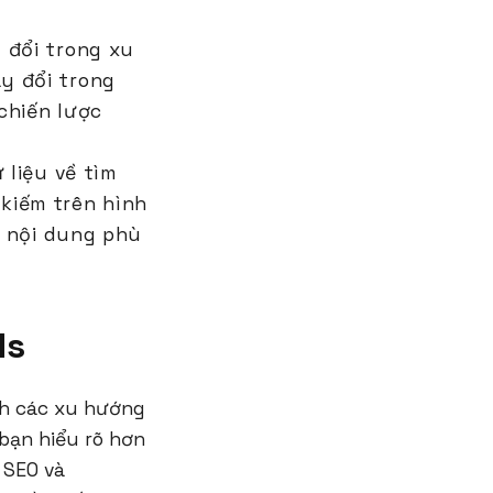
 đổi trong xu
y đổi trong
chiến lược
 liệu về tìm
kiếm trên hình
c nội dung phù
ds
ch các xu hướng
bạn hiểu rõ hơn
 SEO và