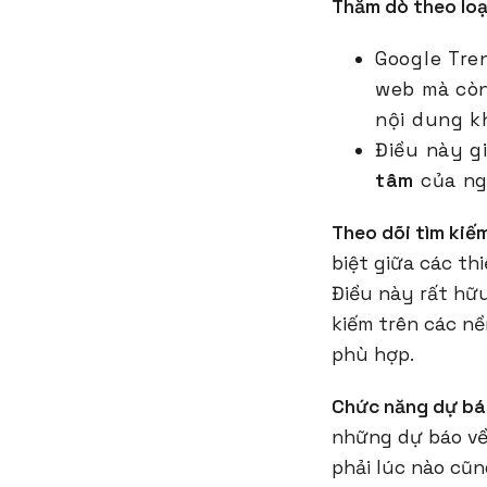
Thăm dò theo loại
Google Tren
web mà còn
nội dung k
Điều này g
tâm
của ng
Theo dõi tìm kiếm
biệt giữa các thi
Điều này rất hữu
kiếm trên các nề
phù hợp.
Chức năng dự bá
những dự báo v
phải lúc nào cũ