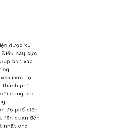
diện được xu
. Điều này cực
 giúp bạn xác
ing.
 xem mức độ
c thành phố.
 nội dung cho
ng.
nh độ phổ biến
a liên quan đến
t nhất cho