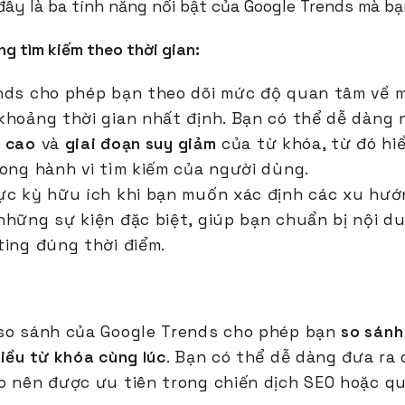
đây là ba tính năng nổi bật của Google Trends mà bạ
ng tìm kiếm theo thời gian:
nds cho phép bạn theo dõi mức độ quan tâm về 
khoảng thời gian nhất định. Bạn có thể dễ dàng 
h cao
và
giai đoạn suy giảm
của từ khóa, từ đó hi
rong hành vi tìm kiếm của người dùng.
ực kỳ hữu ích khi bạn muốn xác định các xu hư
những sự kiện đặc biệt, giúp bạn chuẩn bị nội d
ting đúng thời điểm.
so sánh của Google Trends cho phép bạn
so sánh
iều từ khóa cùng lúc
. Bạn có thể dễ dàng đưa ra
o nên được ưu tiên trong chiến dịch SEO hoặc q