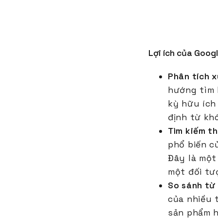
Lợi ích của Googl
Phân tích 
hướng tìm 
kỳ hữu ích
định từ kh
Tìm kiếm t
phổ biến c
Đây là một
một đối tư
So sánh từ
của nhiều 
sản phẩm h