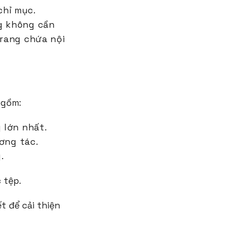
chỉ mục.
ng không cần
trang chứa nội
 gồm:
g lớn nhất.
ơng tác.
.
 tệp.
t để cải thiện