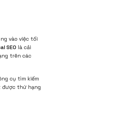
ng vào việc tối
cal SEO
là cải
hạng trên các
ông cụ tìm kiếm
ạt được thứ hạng