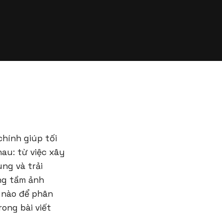
chính giúp tối
hau: từ việc xây
ung và trải
ng tầm ảnh
ế nào để phân
rong bài viết