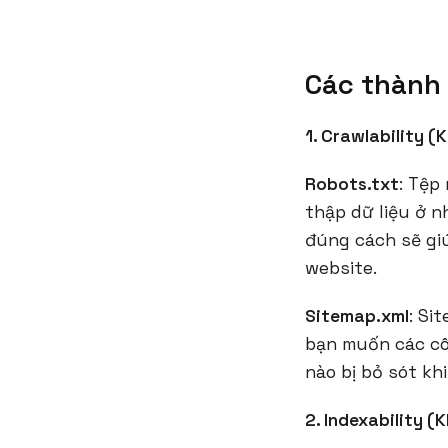
Các thành 
1. Crawlability (
Robots.txt
: Tệp
thập dữ liệu ở n
đúng cách sẽ gi
website.
Sitemap.xml
: Si
bạn muốn các cô
nào bị bỏ sót kh
2. Indexability (