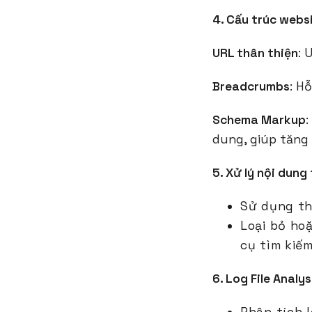
4. Cấu trúc webs
URL thân thiện
: 
Breadcrumbs
: H
Schema Markup
:
dung, giúp tăng 
5. Xử lý nội dung
Sử dụng t
Loại bỏ ho
cụ tìm kiếm
6. Log File Analys