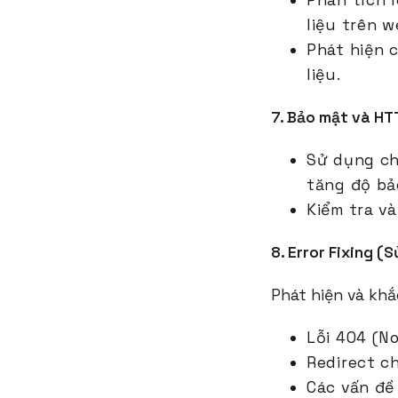
Phân tích l
liệu trên w
Phát hiện 
liệu.
7. Bảo mật và H
Sử dụng ch
tăng độ bả
Kiểm tra v
8. Error Fixing (S
Phát hiện và khắ
Lỗi 404 (N
Redirect ch
Các vấn đề 