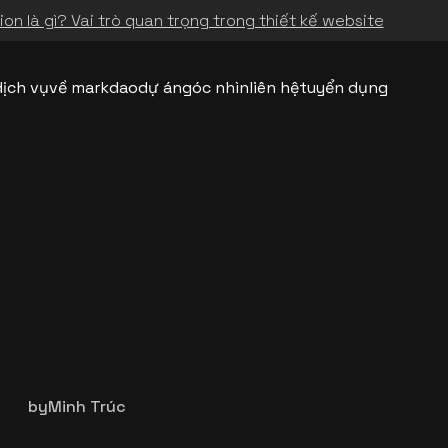
on là gì? Vai trò quan trọng trong thiết kế website
dịch vụ
về markdao
dự án
góc nhìn
liên hệ
tuyển dụng
by
Minh Trúc