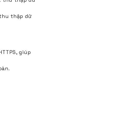
và thu thập dữ
 thu thập dữ
HTTPS, giúp
oàn.