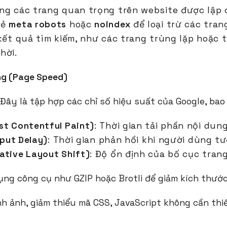
ng các trang quan trọng trên website được lập 
hẻ
meta robots
hoặc
noindex
để loại trừ các tra
 kết quả tìm kiếm, như các trang trùng lặp hoặc 
hời.
ang (Page Speed)
 Đây là tập hợp các chỉ số hiệu suất của Google, bao
st Contentful Paint)
: Thời gian tải phần nội dun
nput Delay)
: Thời gian phản hồi khi người dùng tư
ative Layout Shift)
: Độ ổn định của bố cục trang
dụng công cụ như GZIP hoặc Brotli để giảm kích thước
h ảnh, giảm thiểu mã CSS, JavaScript không cần thiế