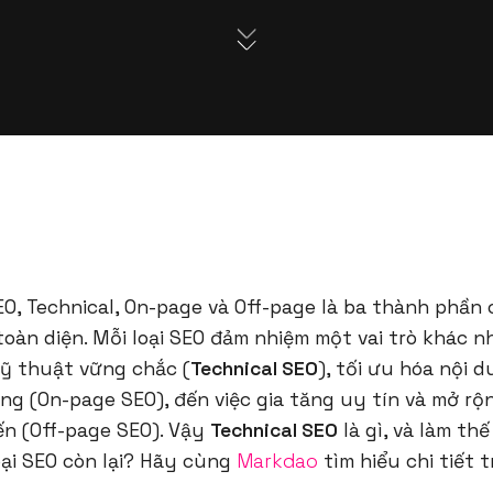
EO, Technical, On-page và Off-page là ba thành phần 
oàn diện. Mỗi loại SEO đảm nhiệm một vai trò khác n
ỹ thuật vững chắc (
Technical SEO
), tối ưu hóa nội d
ng (On-page SEO), đến việc gia tăng uy tín và mở rộ
n (Off-page SEO). Vậy
Technical SEO
là gì, và làm th
loại SEO còn lại? Hãy cùng
Markdao
tìm hiểu chi tiết t