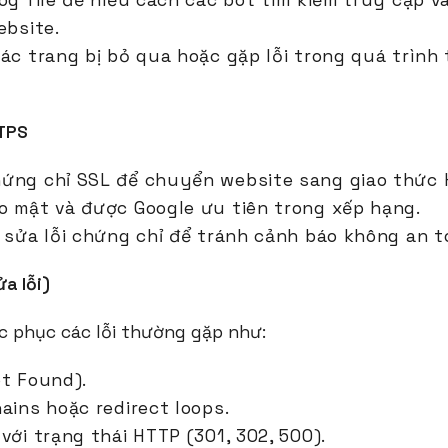
og file để hiểu cách các bot tìm kiếm truy cập 
ebsite.
các trang bị bỏ qua hoặc gặp lỗi trong quá trình
TTPS
ứng chỉ SSL để chuyển website sang giao thức 
o mật và được Google ưu tiên trong xếp hạng.
à sửa lỗi chứng chỉ để tránh cảnh báo không an t
ửa lỗi)
c phục các lỗi thường gặp như:
ot Found).
ains hoặc redirect loops.
với trạng thái HTTP (301, 302, 500).