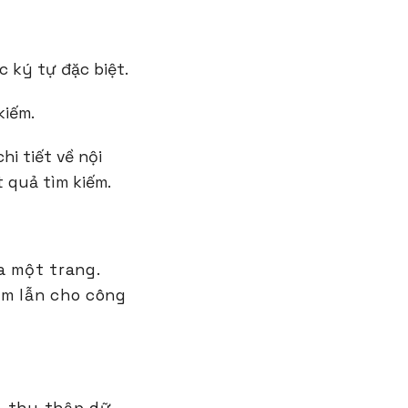
 ký tự đặc biệt.
kiếm.
hi tiết về nội
 quả tìm kiếm.
a một trang.
ầm lẫn cho công