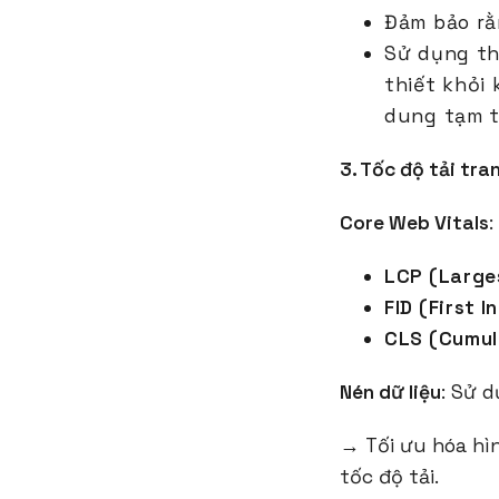
Đảm bảo rằ
Sử dụng t
thiết khỏi
dung tạm t
3. Tốc độ tải tr
Core Web Vitals
:
LCP (Large
FID (First I
CLS (Cumul
Nén dữ liệu
: Sử 
→ Tối ưu hóa hìn
tốc độ tải.