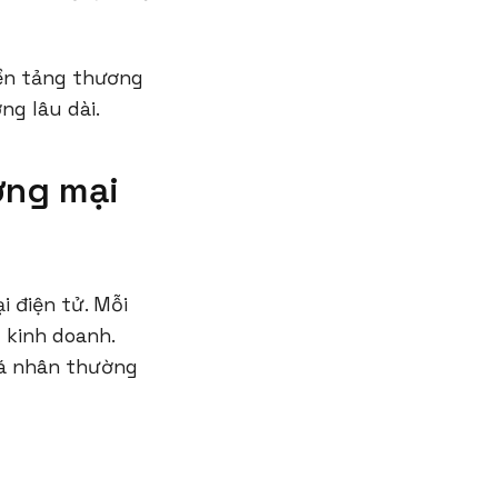
ền tảng thương
ng lâu dài.
ơng mại
 điện tử. Mỗi
 kinh doanh.
cá nhân thường