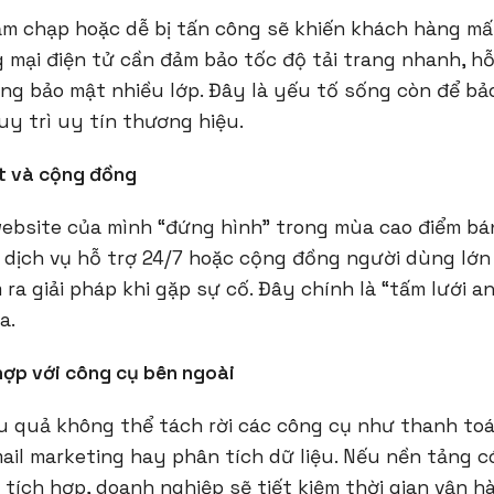
 chạp hoặc dễ bị tấn công sẽ khiến khách hàng mất 
mại điện tử cần đảm bảo tốc độ tải trang nhanh, hỗ
ng bảo mật nhiều lớp. Đây là yếu tố sống còn để bảo
y trì uy tín thương hiệu.
ật và cộng đồng
ebsite của mình “đứng hình” trong mùa cao điểm bán
 dịch vụ hỗ trợ 24/7 hoặc cộng đồng người dùng lớn
ra giải pháp khi gặp sự cố. Đây chính là “tấm lưới a
a.
 hợp với công cụ bên ngoài
u quả không thể tách rời các công cụ như thanh toán
il marketing hay phân tích dữ liệu. Nếu nền tảng có
tích hợp, doanh nghiệp sẽ tiết kiệm thời gian vận hà