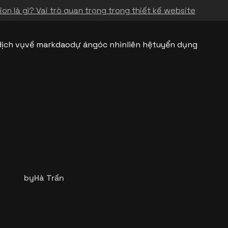
on là gì? Vai trò quan trọng trong thiết kế website
dịch vụ
về markdao
dự án
góc nhìn
liên hệ
tuyển dụng
by
Hà Trần