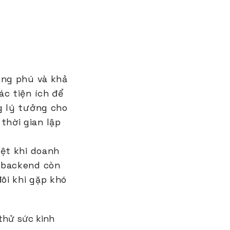
ong phú và khả
ác tiện ích để
g lý tưởng cho
thời gian lập
iệt khi doanh
 backend còn
ôi khi gặp khó
thử sức kinh