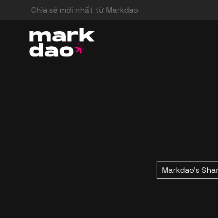
Chia sẻ mới nhất từ Markdao
Markdao's Sha