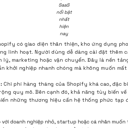
SaaS
nổi bật
nhất
hiện
nay
opify có giao diện thân thiện, kho ứng dụng ph
ng linh hoạt. Người dùng dễ dàng cài đặt thêm c
n lý, marketing hoặc vận chuyển. Đây là nền tản
ần khởi nghiệp nhanh chóng mà không muốn mất 
:
Chi phí hàng tháng của Shopify khá cao, đặc b
rộng quy mô. Bên cạnh đó, khả năng tùy biến về
hiến những thương hiệu cần hệ thống phức tạp đ
 với doanh nghiệp nhỏ, startup hoặc cá nhân muốn 