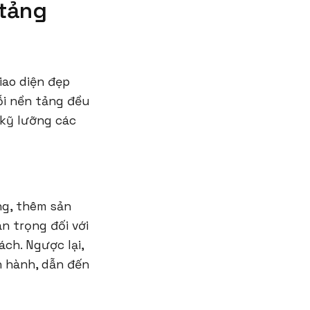
 tảng
iao diện đẹp
ỗi nền tảng đều
 kỹ lưỡng các
ng, thêm sản
n trọng đối với
ch. Ngược lại,
n hành, dẫn đến