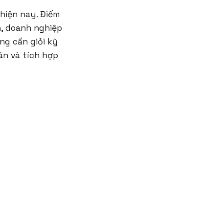
hiện nay. Điểm
ản, doanh nghiệp
g cần giỏi kỹ
án và tích hợp