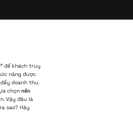
e” để khách truy
chức năng được
 đẩy doanh thu.
lựa chọn
nền
n. Vậy đâu là
ra sao? Hãy