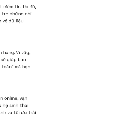
niềm tin. Do đó,
 trợ chứng chỉ
 vệ dữ liệu
 hàng. Vì vậy,
 sẽ giúp bạn
n toàn” mà bạn
 online, vận
 hệ sinh thái
nh và tối ưu trải