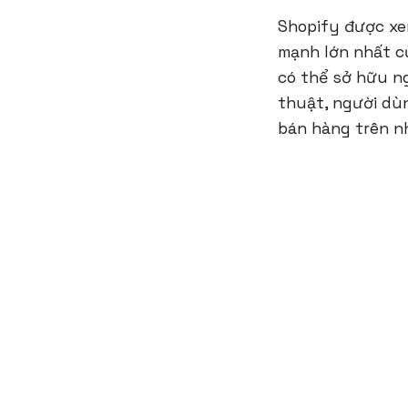
Shopify được xem
mạnh lớn nhất củ
có thể sở hữu n
thuật, người dù
bán hàng trên n