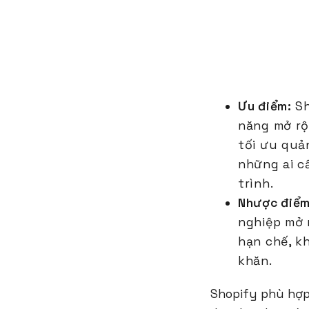
Ưu điểm:
Sh
năng mở rộ
tối ưu quả
những ai c
trình.
Nhược điểm
nghiệp mở 
hạn chế, k
khăn.
Shopify phù hợp