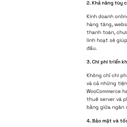
2. Khả năng tùy 
Kinh doanh onlin
hàng tăng, webs
thanh toán, chư
linh hoạt sẽ giú
đầu.
3. Chi phí triển k
Không chỉ chi ph
và cả những tiện
WooCommerce hay 
thuê server và p
bằng giữa ngân s
4. Bảo mật và tố