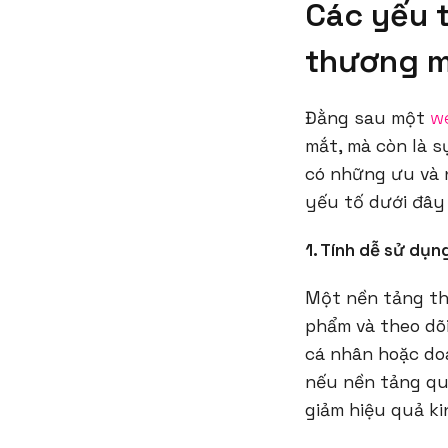
Các yếu 
thương m
Đằng sau một
w
mắt, mà còn là 
có những ưu và 
yếu tố dưới đây 
1. Tính dễ sử dụn
Một nền tảng th
phẩm và theo dõi
cá nhân hoặc do
nếu nền tảng qu
giảm hiệu quả ki