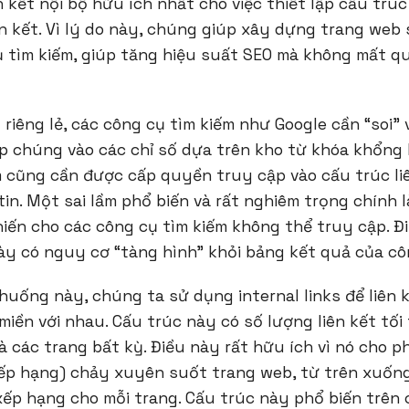
ên kết nội bộ hữu ích nhất cho việc thiết lập cấu trú
liên kết. Vì lý do này, chúng giúp xây dựng trang web
ụ tìm kiếm, giúp tăng hiệu suất SEO mà không mất q
g riêng lẻ, các công cụ tìm kiếm như Google cần “soi”
p chúng vào các chỉ số dựa trên kho từ khóa khổng 
m cũng cần được cấp quyền truy cập vào cấu trúc liê
in. Một sai lầm phổ biến và rất nghiêm trọng chính 
khiến cho các công cụ tìm kiếm không thể truy cập. Đ
ày có nguy cơ “tàng hình” khỏi bảng kết quả của côn
huống này, chúng ta sử dụng internal links để liên 
iền với nhau. Cấu trúc này có số lượng liên kết tối
 các trang bất kỳ. Điều này rất hữu ích vì nó cho phé
ếp hạng) chảy xuyên suốt trang web, từ trên xuống
xếp hạng cho mỗi trang. Cấu trúc này phổ biến trên