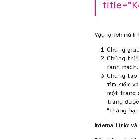
title="
Vậy lợi ích mà in
Chúng giúp
Chúng thiế
rành mạch,
Chúng tạo 
tìm kiếm v
một trang 
trang được
“thăng hạ
Internal Links v