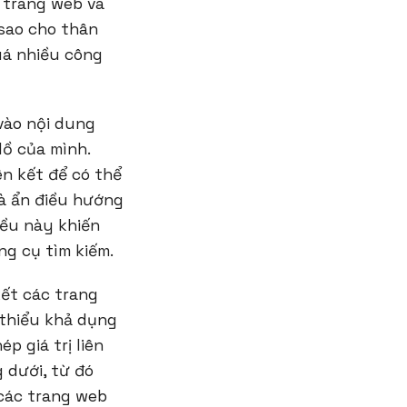
c trang web và
 sao cho thân
uá nhiều công
 vào nội dung
lồ của mình.
n kết để có thể
là ẩn điều hướng
iều này khiến
g cụ tìm kiếm.
kết các trang
 thiểu khả dụng
p giá trị liên
 dưới, từ đó
 các trang web