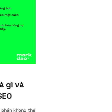
à gì và
 SEO
ột phần không thể