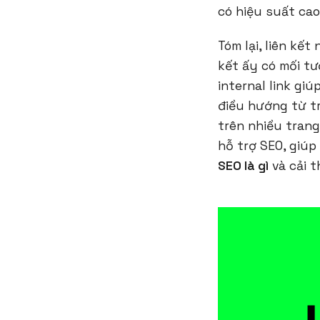
có hiệu suất ca
Tóm lại, liên kế
kết ấy có mối t
internal link gi
điều hướng từ t
trên nhiều trang
hỗ trợ SEO, giúp
SEO là gì
và cải t