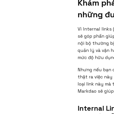
Khám phá 
những đư
Vì Internal link
sẽ góp phần giú
nội bộ thường bị
quản lý và vận h
mức độ hữu dụng
Nhưng nếu bạn cũ
thật ra việc này
loại link này mà
Markdao sẽ giúp
Internal L