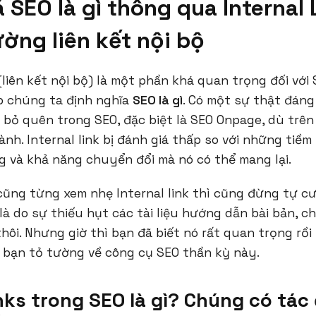
SEO là gì thông qua Internal L
ờng liên kết nội bộ
s (liên kết nội bộ) là một phần khá quan trọng đối với
p chúng ta định nghĩa
SEO là gì
. Có một sự thật đáng 
 bỏ quên trong SEO, đặc biệt là SEO Onpage, dù trên
ành. Internal link bị đánh giá thấp so với những tiềm
 và khả năng chuyển đổi mà nó có thể mang lại.
ng từng xem nhẹ Internal link thì cũng đừng tự cườ
 là do sự thiếu hụt các tài liệu hướng dẫn bài bản, 
 thôi. Nhưng giờ thì bạn đã biết nó rất quan trọng rồ
 bạn tỏ tường về công cụ SEO thần kỳ này.
inks trong SEO là gì? Chúng có tác