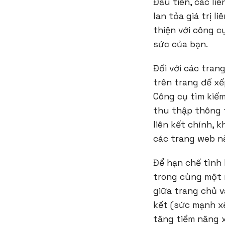
Đầu tiên, các li
lan tỏa giá trị 
thiện với công c
sức của bạn.
Đối với các tran
trên trang để xế
Công cụ tìm kiế
thu thập thông t
liên kết chính, 
các trang web n
Để hạn chế tình 
trong cùng một m
giữa trang chủ và
kết (sức mạnh x
tăng tiềm năng 