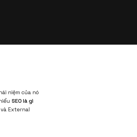
hái niệm của nó
 hiểu
SEO là gì
 và External