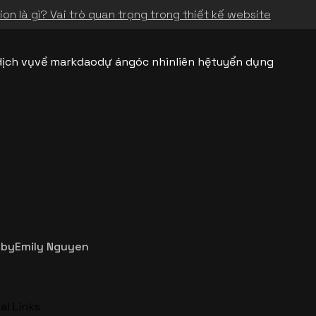
on là gì? Vai trò quan trọng trong thiết kế website
dịch vụ
về markdao
dự án
góc nhìn
liên hệ
tuyển dụng
by
Emily Nguyen