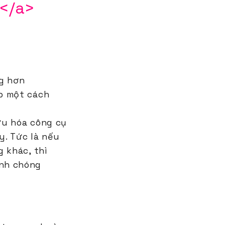
 </a>
g hơn
b một cách
 ưu hóa công cụ
y. Tức là nếu
 khác, thì
anh chóng