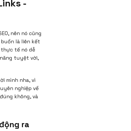
inks -
 SEO, nên nó cũng
buồn là liên kết
 thực tế nó dễ
 năng tuyệt vời,
i mình nha, vì
chuyên nghiệp về
i đúng không, và
 động ra