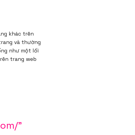
rang khác trên
 trang và thường
ống như một lối
trên trang web
com/"