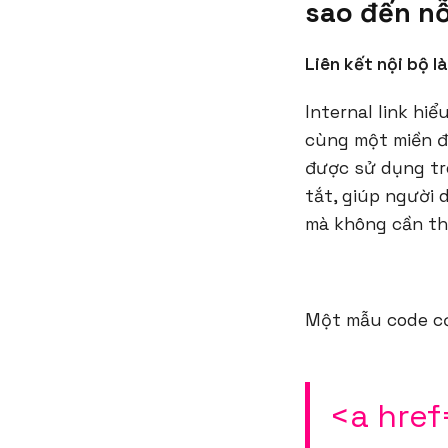
sao đến nỗ
Liên kết nội bộ l
Internal link hi
cùng một miền đó
được sử dụng tro
tắt, giúp người
mà không cần th
Một mẫu code cơ 
<a hre